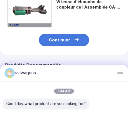
Vitesse d'ébauche de
coupleur de l'Assemblée CA-3
pour le tampon russe de
crochet des voitures de fret
SA-3
Continuer
Produits Recommandés
railwagons
6:44 AM
Good day, what product are you looking for?
Parties d'engrenages
Vagnons de
Les véhicules 
de traction
marchandises
transport de