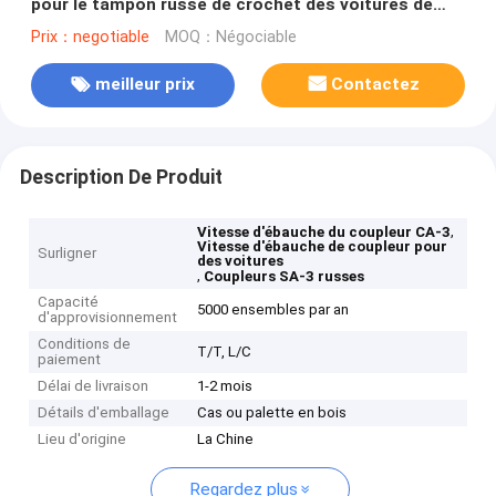
pour le tampon russe de crochet des voitures de
fret SA-3
Prix：negotiable
MOQ：Négociable
meilleur prix
Contactez
Description De Produit
,
Vitesse d'ébauche du coupleur CA-3
Vitesse d'ébauche de coupleur pour
Surligner
des voitures
,
Coupleurs SA-3 russes
Capacité
5000 ensembles par an
d'approvisionnement
Conditions de
T/T, L/C
paiement
Délai de livraison
1-2 mois
Détails d'emballage
Cas ou palette en bois
Lieu d'origine
La Chine
Regardez plus