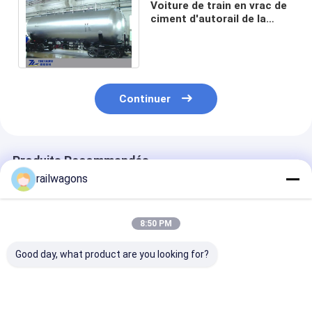
Voiture de train en vrac de
ciment d'autorail de la
charge 70t U70 avec
l'oreiller de traction
Continuer
Produits Recommandés
railwagons
8:50 PM
Good day, what product are you looking for?
1425 mm Ciment en
Chariots ferroviaires
Charge 70T
vrac Ciment en
du bateau-citerne
ferroviaire de