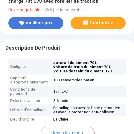
charge 70t U70 avec l'oreiller de traction
Prix：negotiable
MOQ：Un ensemble
meilleur prix
Contactez
Description De Produit
,
autorail du ciment 70t
Surligner
,
voiture de train du ciment 70t
Voiture de train du ciment U70
Capacité
1000 ensembles par an
d'approvisionnement
Conditions de
T/T, L/C
paiement
Délai de livraison
3-6 mois
Emballage nu avec la base de soutien
Détails d'emballage
et avec la protection anti-collision
Lieu d'origine
La Chine
Regardez plus