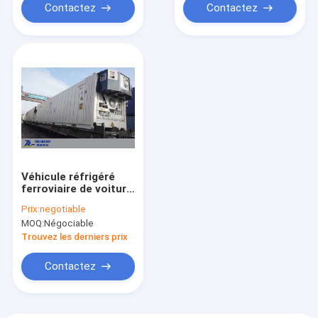
Contactez
Contactez
Véhicule réfrigéré
ferroviaire de voiture
de rail pour la
Prix:
negotiable
laiterie/produit de la
MOQ:
Négociable
ferme
Trouvez les derniers prix
Contactez