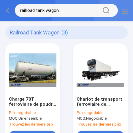
Railroad Tank Wagon
(3)
Charge 70T
Chariot de transport
ferroviaire de poudre
ferroviaire de
d'oxyde d'aluminium
conteneurs de
Prix:
negotiable
Prix:
negotiable
de chariot de
cargueur pour le fruit
MOQ:
Un ensemble
MOQ:
Négociable
réservoir de chemin
végétal
de fer d'UIC GF70
Trouvez les derniers prix
Trouvez les derniers prix