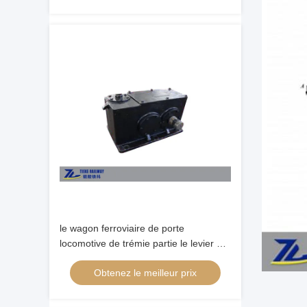
le wagon ferroviaire de porte
locomotive de trémie partie le levier de
charnière d'incidence d'embrayage de
Obtenez le meilleur prix
réducteur