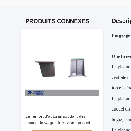
Descri
PRODUITS CONNEXES
Forgeage 
Une brève
La plaque 
centrale i
force laté
La plaque 
auquel un s
Le renfort d'autorail soudant des
bogie) son
pièces de wagon ferroviaire posent
l'attache pour le mur latéral de gondole
La plaque 