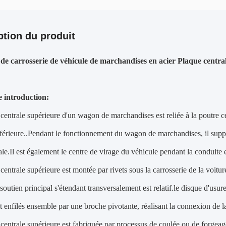
ption du produit
de carrosserie de véhicule de marchandises en acier Plaque central
 introduction:
centrale supérieure d'un wagon de marchandises est reliée à la poutre ce
nférieure..Pendant le fonctionnement du wagon de marchandises, il support
rale.Il est également le centre de virage du véhicule pendant la conduite
centrale supérieure est montée par rivets sous la carrosserie de la voitur
outien principal s'étendant transversalement est relatif.le disque d'usure
t enfilés ensemble par une broche pivotante, réalisant la connexion de la
centrale supérieure est fabriquée par processus de coulée ou de forge