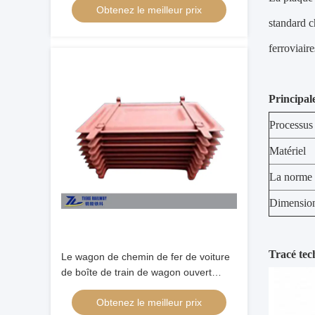
Obtenez le meilleur prix
standard c
ferroviair
Principal
Processus 
Matériel
La norme
Dimensio
Tracé tec
Le wagon de chemin de fer de voiture
de boîte de train de wagon ouvert
d'OEM partie des panneaux latéraux
Obtenez le meilleur prix
moyens de porte d'alliage d'Al