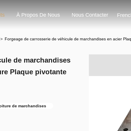
ts
À Propos De Nous
Nous Contacter
Frenc
>
Forgeage de carrosserie de véhicule de marchandises en acier Plaqu
cule de marchandises
ure Plaque pivotante
voiture de marchandises