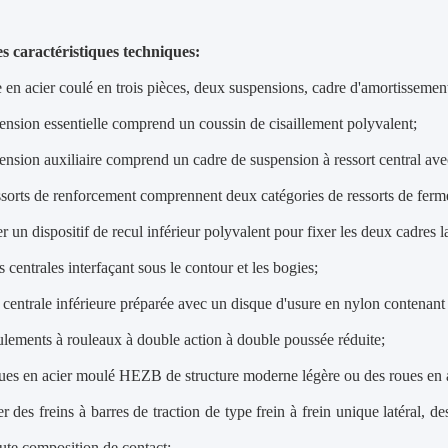
es caractéristiques techniques:
 en acier coulé en trois pièces, deux suspensions, cadre d'amortissemen
pension essentielle comprend un coussin de cisaillement polyvalent;
ension auxiliaire comprend un cadre de suspension à ressort central ave
ssorts de renforcement comprennent deux catégories de ressorts de ferm
 un dispositif de recul inférieur polyvalent pour fixer les deux cadres l
 centrales interfaçant sous le contour et les bogies;
centrale inférieure préparée avec un disque d'usure en nylon contenant d
ulements à rouleaux à double action à double poussée réduite;
ues en acier moulé HEZB de structure moderne légère ou des roues en
r des freins à barres de traction de type frein à frein unique latéral, 
aute composition de contact;