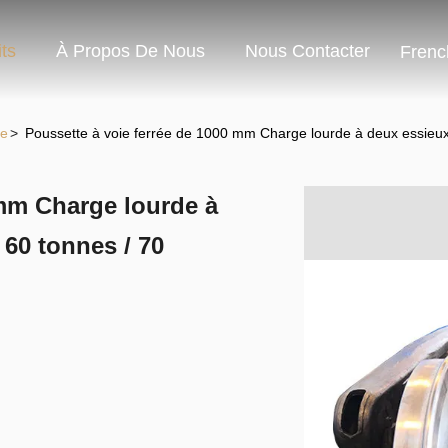
ts
À Propos De Nous
Nous Contacter
Frenc
re
>
Poussette à voie ferrée de 1000 mm Charge lourde à deux essieux
 mm Charge lourde à
60 tonnes / 70