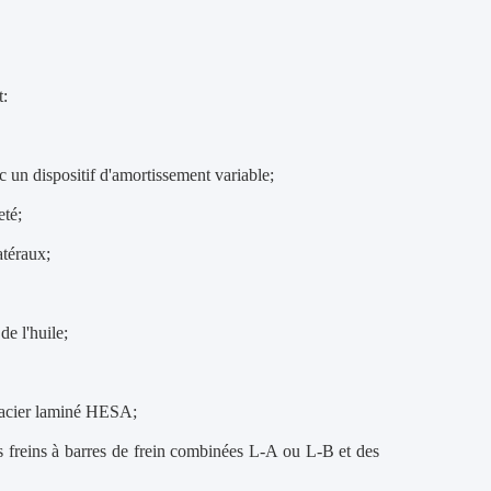
t:
c un dispositif d'amortissement variable;
eté;
atéraux;
e l'huile;
 acier laminé HESA;
des freins à barres de frein combinées L-A ou L-B et des