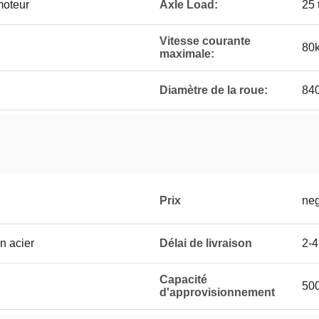
moteur
Axle Load:
25 
Vitesse courante
80
maximale:
Diamètre de la roue:
840
Prix
neg
n acier
Délai de livraison
2-4
Capacité
500
d'approvisionnement