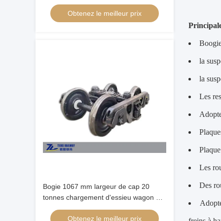
à voie de 1000 mm
Obtenez le meilleur prix
Principal
Boogie
la sus
la susp
Les re
Adopter
Plaques
Plaque 
Les ro
Des ro
Bogie 1067 mm largeur de cap 20
tonnes chargement d'essieu wagon de
Adopte
chemin de fer wagon de camion
Obtenez le meilleur prix
freins à h