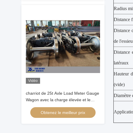
Radius mi
Distance f
Distance 
de l'essieu
Distance 
latéraux
Hauteur d
Vidéo
(vide)
charriot de 25t Axle Load Meter Gauge
Diamètre 
Wagon avec la charge élevée et le
cadre durable
Applicatio
Obtenez le meilleur prix