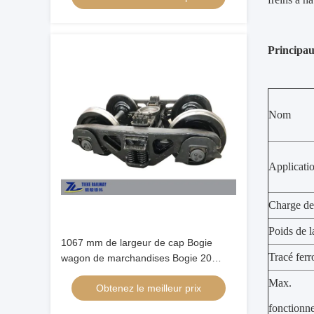
Principau
Nom
Applicatio
Charge de 
Poids de la
1067 mm de largeur de cap Bogie
Tracé ferr
wagon de marchandises Bogie 20
tonnes charge payante 80m petit rayon
Max. 
Obtenez le meilleur prix
de courbe
fonctionn