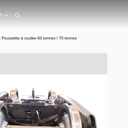
h
 Poussette à coulée 60 tonnes / 70 tonnes