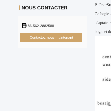
B. Pour
St
NOUS CONTACTER
Ce bogie d
adaptateur
86-562-2882588
bogie et d
Contactez-nous maintenant