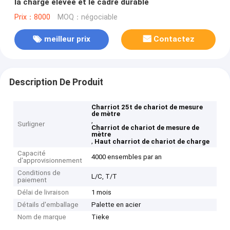
la charge élevée et le cadre durable
Prix：8000
MOQ：négociable
meilleur prix
Contactez
Description De Produit
Charriot 25t de chariot de mesure
de mètre
,
Surligner
Charriot de chariot de mesure de
mètre
,
Haut charriot de chariot de charge
Capacité
4000 ensembles par an
d'approvisionnement
Conditions de
L/C, T/T
paiement
Délai de livraison
1 mois
Détails d'emballage
Palette en acier
Nom de marque
Tieke