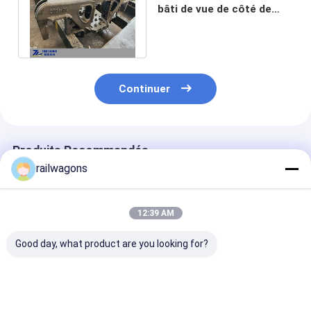
bâti de vue de côté de
charriot ou métallique
ferroviaire
Continuer
Produits Recommandés
railwagons
12:39 AM
Good day, what product are you looking for?
Adaptateur de
TB/T2403
DIN 2096 Pièce
roulement de
Chaussures de
bogies ferrovi
roulement d'essieu
freinage pour bogies