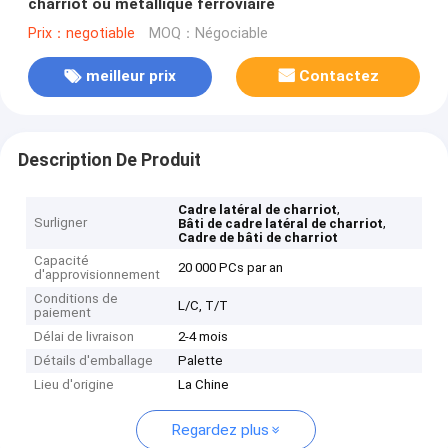
charriot ou métallique ferroviaire
Prix：negotiable
MOQ：Négociable
meilleur prix
Contactez
Description De Produit
,
Cadre latéral de charriot
Surligner
,
Bâti de cadre latéral de charriot
Cadre de bâti de charriot
Capacité
20 000 PCs par an
d'approvisionnement
Conditions de
L/C, T/T
paiement
Délai de livraison
2-4 mois
Détails d'emballage
Palette
Lieu d'origine
La Chine
Regardez plus