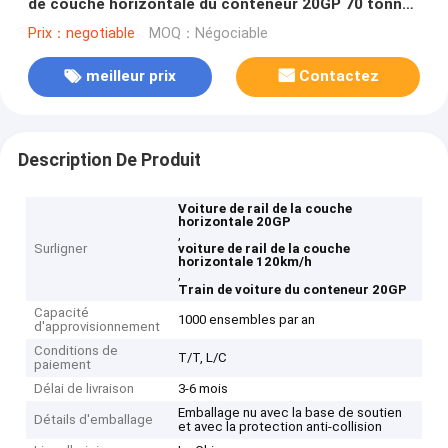
de couche horizontale du conteneur 20GP 70 tonnes
de 120km/h
Prix：negotiable
MOQ：Négociable
meilleur prix
Contactez
Description De Produit
Voiture de rail de la couche
horizontale 20GP
,
Surligner
voiture de rail de la couche
horizontale 120km/h
,
Train de voiture du conteneur 20GP
Capacité
1000 ensembles par an
d'approvisionnement
Conditions de
T/T, L/C
paiement
Délai de livraison
3-6 mois
Emballage nu avec la base de soutien
Détails d'emballage
et avec la protection anti-collision