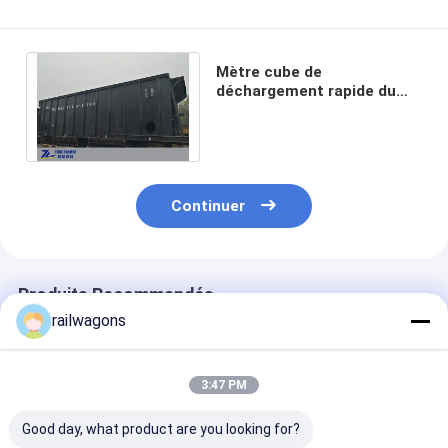
Mètre cube de
déchargement rapide du
contrôle aérien 77 de
chariot de trémie de
charbon
Continuer
Produits Recommandés
railwagons
3:47 PM
Good day, what product are you looking for?