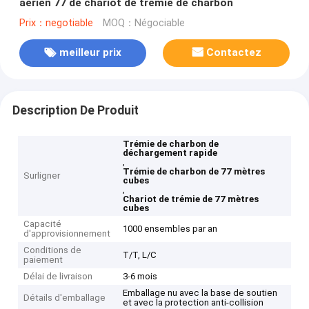
aérien 77 de chariot de trémie de charbon
Prix：negotiable
MOQ：Négociable
meilleur prix
Contactez
Description De Produit
Trémie de charbon de
déchargement rapide
,
Trémie de charbon de 77 mètres
Surligner
cubes
,
Chariot de trémie de 77 mètres
cubes
Capacité
1000 ensembles par an
d'approvisionnement
Conditions de
T/T, L/C
paiement
Délai de livraison
3-6 mois
Emballage nu avec la base de soutien
Détails d'emballage
et avec la protection anti-collision