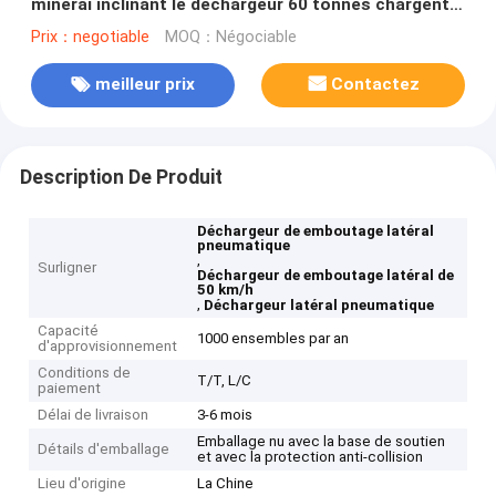
minerai inclinant le déchargeur 60 tonnes chargent
50 km/h
Prix：negotiable
MOQ：Négociable
meilleur prix
Contactez
Description De Produit
Déchargeur de emboutage latéral
pneumatique
,
Surligner
Déchargeur de emboutage latéral de
50 km/h
,
Déchargeur latéral pneumatique
Capacité
1000 ensembles par an
d'approvisionnement
Conditions de
T/T, L/C
paiement
Délai de livraison
3-6 mois
Emballage nu avec la base de soutien
Détails d'emballage
et avec la protection anti-collision
Lieu d'origine
La Chine