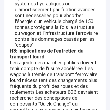
systèmes hydrauliques ou
d'amortissement par friction avancés
sont nécessaires pour absorber
l'énergie d'un véhicule chargé de 150
tonnes.protéger à la fois la structure
du wagon et l'infrastructure ferroviaire
contre les dommages causés par les
"coupes".
H3: Implications de l'entretien du
transport lourd
Les agents des marchés publics doivent
tenir compte de l'usure accélérée. Les
wagons à trémie de transport ferroviaire
lourd nécessitent des changements plus
À la maison
fréquents du profil des roues et des
Tongling Tieke Railway Equipment Co., Ltd (Tieke Railway) est une
roulements.Les acheteurs B2B devraient
société privée de haute technologie transformée d'une usine sous le
Produits
rechercher des conceptions de
ministère chinois des Chemins de fer en 2016. Elle est spécialisée dans
la fabrication, la réparation, la location de divers wagons de chemin de
composants "Quick-Change" qui
À propos de nous
fer et la fourniture de diverses pièces de rechange de wagons pour les
permettent aux équipes de maintenance