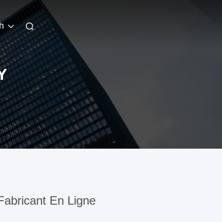
h
Y
abricant En Ligne