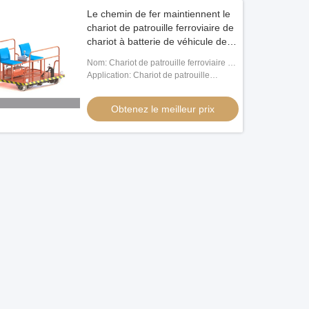
Le chemin de fer maintiennent le
chariot de patrouille ferroviaire de
chariot à batterie de véhicule de
voie de chariot ferroviaire à
Nom: Chariot de patrouille ferroviaire de
inspection
chariot à batterie de voie de chariot
Application: Chariot de patrouille
ferroviaire à inspection
ferroviaire pour le train de balle, chemin
de fer, métro
Obtenez le meilleur prix