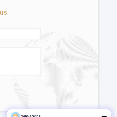
ous
railwagons